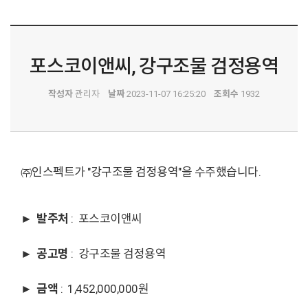
포스코이앤씨, 강구조물 검정용역
작성자
관리자
날짜
2023-11-07 16:25:20
조회수
1932
㈜인스펙트가 "강구조물 검정용역"을 수주했습니다.
►
발주처
: 포스코이앤씨
►
공고명
: 강구조물 검정용역
►
금액
: 1,452,000,000원